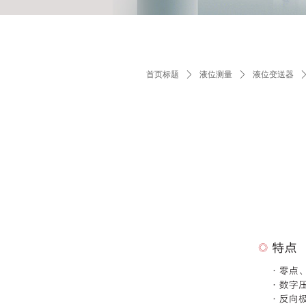
首页标题
ꄲ
液位测量
ꄲ
液位变送器